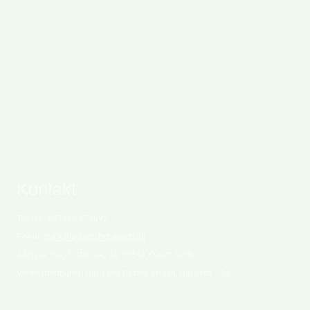
Kontakt
Telefon: 037362 879892
E-Mail:
maik.hlawatschek@web.de
Adresse: Glashüttenweg 36, 09548 Kurort Seiffen
Vereinstreffpunkt: Haus des Gastes Seiffen, Hauptstr. 156