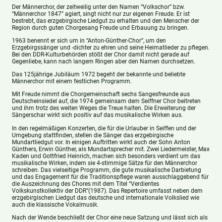
Der Männerchor, der zeitweilig unter den Namen “Volkschor” bzw.
“Männerchor 1847” agiert, singt nicht nur zur eigenen Freude. Er ist
bestrebt, das erzgebirgische Liedgut zu erhalten und den Menscher der
Region durch guten Chorgesang Freude und Erbauung zu bringen.
1963 benennt er sich um in “Anton-Günther-Chor”, um den
Erzgebirgssänger und -dichter zu ehren und seine Heimatlieder zu pflegen.
Bei den DDR-Kulturbehörden stößt der Chor damit nicht gerade auf
Gegenliebe, kann nach langem Ringen aber den Namen durchsetzen.
Das 125jährige Jubiläum 1972 begeht der bekannte und beliebte
Männerchor mit einem festlichen Programm.
Mit Freude nimmt die Chorgemeinschaft sechs Sangesfreunde aus
Deutscheinsiedel auf, die 1974 gemeinsam dem Seiffner Chor beitreten
und ihm trotz des weiten Weges die Treue halten. Die Erweiterung der
Sängerschar wirkt sich positiv auf das musikalische Wirken aus.
In den regelmäßigen Konzerten, die für die Urlauber in Seiffen und der
Umgebung stattfinden, stellen die Sänger das erzgebirgische
Mundartliedgut vor. In einigen Auftritten wirkt auch der Sohn Anton
Günthers, Erwin Günther, als Mundartsprecher mit. Zwei Liedermeister, Max
Kaden und Gottfried Heinrich, machen sich besonders verdient um das
musikalische Wirken, indem sie 4-stimmige Sätze für den Männerchor
schreiben. Das vielseitige Programm, die gute musikalische Darbietung
und das Engagement für die Traditionspflege waren ausschlaggebend für
die Auszeichnung des Chores mit dem Titel “Verdientes
Volkskunstkollektiv der DDR”(1987). Das Repertoire umfasst neben dem
erzgebirgischen Liedgut das deutsche und internationale Volkslied wie
auch die klassische Vokalmusik.
Nach der Wende beschließt der Chor eine neue Satzung und lässt sich als