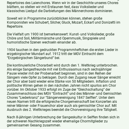
Repertoires des Laienchores. Wenn wir in der Geschichte unseres Chores
blättern, so stellen wir mit Erstaunen fest, dass Volkslieder und
klassisches Liedgut die Darbietungen des Männerchores dominieren.
Soweit wir in Programme zurückblicken können, stehen große
Komponisten wie Schubert, Silcher, Gluck, Mozart, Eckart und Donizetti im
Repertoire.
Die Vielfalt um 1900 ist bemerkenswert: Kunst- und Volkslieder, große
Chöre und Soli, Militärmärsche und Opernmusik, Singspiele und
humoristische Szenen wechseln einander ab.
1904 tauchen in den gedruckten Programmheftchen die ersten Lieder in
erzgebirgischer Mundart auf. 1912 tritt der MGV Eintracht dem
“Erzgebirgischen Sängerbund” bei.
Die kontinuierliche Chorarbeit wird durch den 1. Weltkrieg unterbrochen.
Als einige Sangesfreunde mit viel Enthusiasmus nach sechsjähriger
Pause wieder mit der Probenarbeit beginnen, sind in den Reihen der
Sängern viele Opfer zu beklagen. Durch den Zugang neuer Sänger erreicht
der Chor aber bald wieder eine Stärke von 50 Mitgliedern. Inflation und
politische Wirren gehen in den nächsten Jahren nicht spurlos am Chor
vorüber. Im Oktober 1933 erfolgt im Zuge der “Gleichschaltung” der
Zusammenschluss des MGV “Eintracht” und des Männer- und Gemischten
Chores “Liederkranz” zur “Sängervereinigung 1847 Seiffen”. Unter dem
neuen Namen tritt die erfolgreiche Chorgemeinschaft bei Konzerten als
reiner Männer- oder Frauenchor aber auch als gemischter Chor auf. Mit
Ausbruch des 2. Weltkrieges beendet die Chorvereinigung ihre Tätigkeit.
Nach 8-jährigen Unterbrechung der Sangeskultur in Seiffen finden sich in
der schweren Nachkriegszeit wieder ehemalige Chormitglieder zu
gemeinsamen Gesang zusammen.