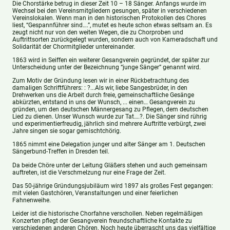
Die Chorstärke betrug in dieser Zeit 10 – 18 Sänger. Anfangs wurde im
Wechsel bei den Vereinsmitgliedern gesungen, später in verschiedenen
Vereinslokalen. Wenn man in den historischen Protokollen des Chores
liest, “Gespannführer sind….”, mutet es heute schon etwas seltsam an. Es
zeugt nicht nur von den weiten Wegen, die zu Chorproben und
Auftrittsorten zurückgelegt wurden, sondern auch von Kameradschaft und
Solidarität der Chormitglieder untereinander.
1863 wird in Seiffen ein weiterer Gesangverein gegründet, der später zur
Unterscheidung unter der Bezeichnung “junge Sänger” genannt wird.
Zum Motiv der Gründung lesen wir in einer Rückbetrachtung des
damaligen Schriftführers: : ?...Als wir, liebe Sangesbrüder, in den
Drehwerken uns die Arbeit durch freie, gemeinschaftliche Gesänge
abkürzten, entstand in uns der Wunsch, ... einen… Gesangverein zu
gründen, um den deutschen Männergesang zu Pflegen, dem deutschen
Lied zu dienen. Unser Wunsch wurde zur Tat….?. Die Sänger sind rührig
und experimentierfreudig, jährlich sind mehrere Auftritte verbürgt, zwei
Jahre singen sie sogar gemischtchörig.
1865 nimmt eine Delegation junger und alter Sänger am 1. Deutschen
Sängerbund-Treffen in Dresden teil.
Da beide Chöre unter der Leitung Gläßers stehen und auch gemeinsam
auftreten, ist die Verschmelzung nur eine Frage der Zeit.
Das 50-jährige Gründungsjubiläum wird 1897 als großes Fest gegangen:
mit vielen Gastchören, Veranstaltungen und einer feierlichen
Fahnenweihe.
Leider ist die historische Chorfahne verschollen. Neben regelmäßigen
Konzerten pflegt der Gesangverein freundschaftliche Kontakte zu
verschiedenen anderen Chören. Noch heute überrascht uns das vielfältige