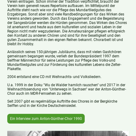
Verein eintragen. Schon immer der Tradition verpflichtet, braucht der
Verein kein generell neues Repertoire aufbauen. Im Mittelpunkt der
Auftritte steht nach wie vor die Pflege des Mundartliedgutes des
Erzgebirges. Sonst aber sind viele Randbedingungen für das Wirken des
Vereins anders geworden. Durch das Engagement und die Begeisterung
der Sangesbrüder werden die Hürden genommen. Das Wirken des Chores
ist anerkannt und heute aus dem kulturellen und sozialen Leben in der
Region nicht mehr wegzudenken. Die Amateursänger pflegen erfolgreich
den Kontakt zu anderen Chören und sind für ihre Geselligkeit und den
guten Zusammenhalt in den eignen Reihen bekannt. Chorarbeit ist und
bleibt ihr Hobby.
Anlässlich seines 150-jährigen Jubiläums, dass mit vielen Gastchören
gemeinsam begangen wurde, verlieh der Bundespräsident 1997 dem
Seiffner Männerchor für seine Leistungen zur Pflege des Volks-und
Mundartliedgutes und zur Förderung des kulturellen Lebens die Zelter-
Plakette.
2004 entstand eine CD mit Weihnachts- und Volksliedern.
U.a. 1999 in der Doku "Wu de Walder hamlich rauschen" und 2017 in der
Weihnachtssendung von "Unterwegs in Sachsen" war der Anton-Günther-
Chor auch im MDR-Fernsehen zu sehen.
Seit 2007 gibt es regelmäßige Auftritte des Chores in der Bergkirche
Seiffen und in der Kirche Deutscheinsiedel.
Ein Interview zum Anton-Günther-Chor 1990